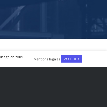
l'usage de tous
Mentions légales
ACCEPTER
ise en place
er les SI.