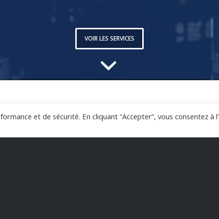
VOIR LES SERVICES
erformance et de sécurité. En cliquant “Accepter”, vous consentez à 
e exploitants et prestataires industriels dans la m
es démarches et la création d’offres visant à sécuris